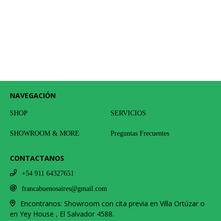
NAVEGACIÓN
SHOP
SERVICIOS
SHOWROOM & MORE
Preguntas Frecuentes
CONTACTANOS
+54 911 64327651
francabuenosaires@gmail.com
Encontranos: Showroom con cita previa en Villa Ortúzar o
en Yey House , El Salvador 4588.