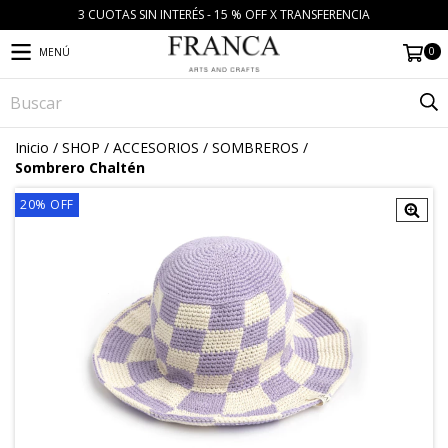
3 CUOTAS SIN INTERÉS - 15 % OFF X TRANSFERENCIA
0
MENÚ
Inicio
/
SHOP
/
ACCESORIOS
/
SOMBREROS
/
Sombrero Chaltén
20
%
OFF