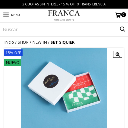
3 CUOTAS SIN INTERÉS - 15 % OFF X TRANSFERENCIA
0
MENÚ
Inicio
/
SHOP
/
NEW IN
/
SET SIQUIER
15
%
OFF
NUEVO