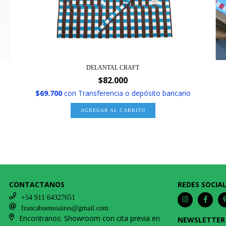
DELANTAL CRAFT
$82.000
$69.700
con
Transferencia o depósito bancario
AGREGAR AL CARRITO
CONTACTANOS
REDES SOCIA
+54 911 64327651
francabuenosaires@gmail.com
Encontranos: Showroom con cita previa en
NEWSLETTER