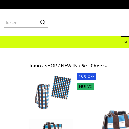
SH
Inicio
SHOP
NEW IN
Set Cheers
/
/
/
10
%
OFF
NUEVO