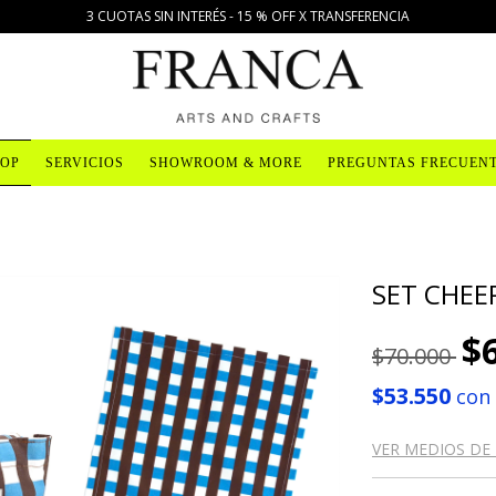
3 CUOTAS SIN INTERÉS - 15 % OFF X TRANSFERENCIA
OP
SERVICIOS
SHOWROOM & MORE
PREGUNTAS FRECUEN
SET CHEE
$
$70.000
$53.550
con
VER MEDIOS DE