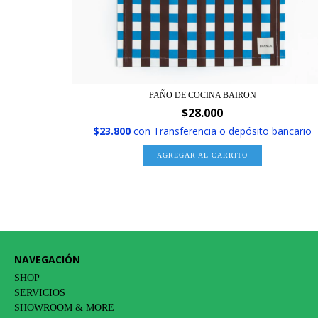
PAÑO DE COCINA BAIRON
$28.000
$23.800
con
Transferencia o depósito bancario
AGREGAR AL CARRITO
NAVEGACIÓN
SHOP
SERVICIOS
SHOWROOM & MORE