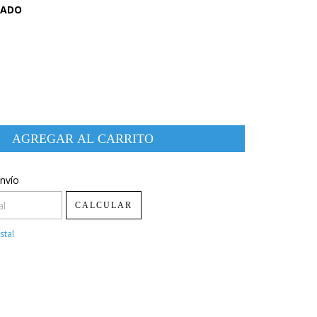
NADO
CP:
nvío
CAMBIAR CP
CALCULAR
stal