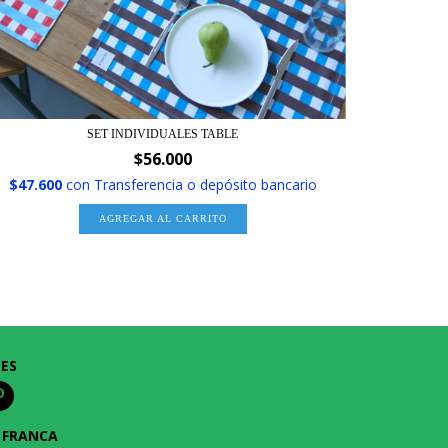
SET INDIVIDUALES TABLE
$56.000
$47.600
con
Transferencia o depósito bancario
AGREGAR AL CARRITO
LES
 FRANCA