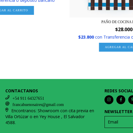
ferencia o depósito bancario
GAR AL CARRITO
PAÑO DE COCINA
$28.000
$23.800
con
Transferencia 
AGREGAR AL CA
CONTACTANOS
REDES SOCIA
+54 911 64327651
francabuenosaires@gmail.com
Encontranos: Showroom con cita previa en
NEWSLETTER
Villa Ortúzar o en Yey House , El Salvador
4588.