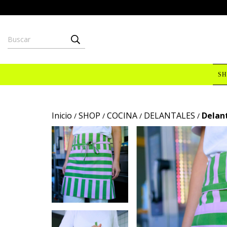
SH
Inicio
SHOP
COCINA
DELANTALES
Delant
/
/
/
/