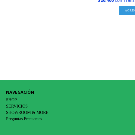
$20.400
con
Trans
AGRE
NAVEGACIÓN
SHOP
SERVICIOS
SHOWROOM & MORE
Preguntas Frecuentes