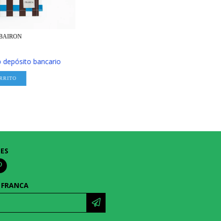
 BAIRON
o depósito bancario
RRITO
LES
 FRANCA