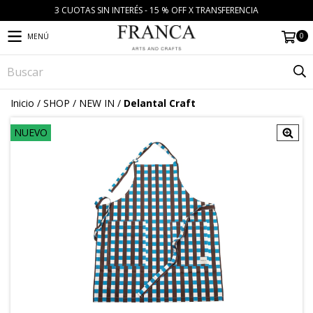
3 CUOTAS SIN INTERÉS - 15 % OFF X TRANSFERENCIA
0
MENÚ
Inicio
/
SHOP
/
NEW IN
/
Delantal Craft
NUEVO