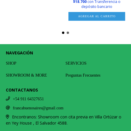
$18.700
con
Transferencia o
depósito bancario
AGREGAR AL CARRITO
NAVEGACIÓN
SHOP
SERVICIOS
SHOWROOM & MORE
Preguntas Frecuentes
CONTACTANOS
+54 911 64327651
francabuenosaires@gmail.com
Encontranos: Showroom con cita previa en Villa Ortúzar o
en Yey House , El Salvador 4588.