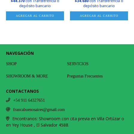
$34.680
con
Transferencia o
$44.370
con
Transferencia o
depósito bancario
depósito bancario
AGREGAR AL CARRITO
AGREGAR AL CARRITO
NAVEGACIÓN
SHOP
SERVICIOS
SHOWROOM & MORE
Preguntas Frecuentes
CONTACTANOS
+54 911 64327651
francabuenosaires@gmail.com
Encontranos: Showroom con cita previa en Villa Ortúzar o
en Yey House , El Salvador 4588.