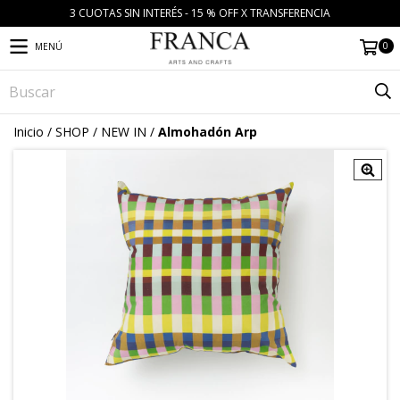
3 CUOTAS SIN INTERÉS - 15 % OFF X TRANSFERENCIA
0
MENÚ
Inicio
/
SHOP
/
NEW IN
/
Almohadón Arp